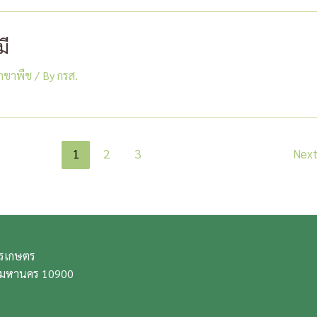
มี
รักขาพืช
/ By
กรส.
1
2
3
Nex
การเกษตร
พมหานคร 10900