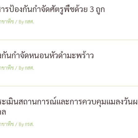
รป้องกันกำจัดศัตรูพืชด้วย 3 ถูก
รักขาพืช
/ By
กสศ.
กันกำจัดหนอนหัวดำมะพร้าว
รักขาพืช
/ By
กสศ.
ประเมินสถานการณ์และการควบคุมแมลงวันผ
กล
รักขาพืช
/ By
กรส.