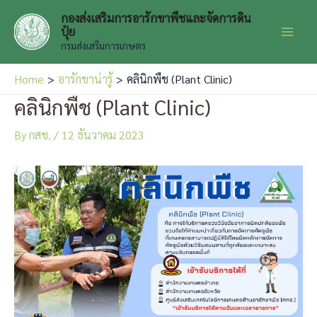
Skip
กองส่งเสริมการอารักขาพืชและจัดการดิน
to
ปุ๋ย
Main
content
กรมส่งเสริมการเกษตร
Men
Home
อารักขาน่ารู้
คลินิกพืช (Plant Clinic)
คลินิกพืช (Plant Clinic)
By
กสช.
/
12 ธันวาคม 2023