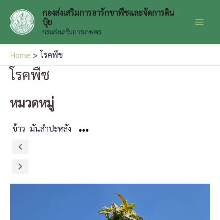
Skip
กองส่งเสริมการอารักขาพืชและจัดการดิน
to
ปุ๋ย
Main
content
กรมส่งเสริมการเกษตร
Men
Home
โรคพืช
โรคพืช
หมวดหมู่
ข้าว
มันสำปะหลัง
More