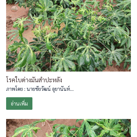
โรคใบด่างมันสำปะหลัง
ภาพโดย : นายชัยวัฒน์ อุยานันท์…
อ่านเพิ่ม