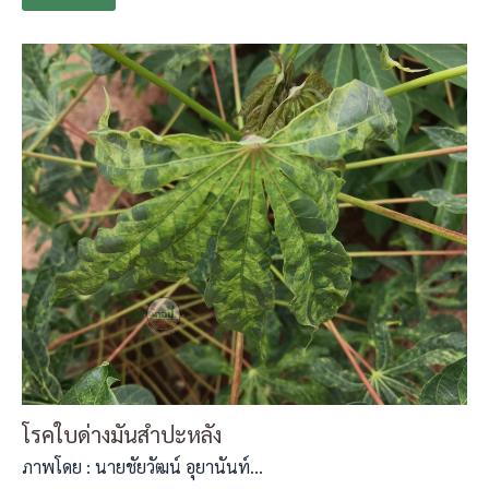
โรคใบด่างมันสำปะหลัง
ภาพโดย : นายชัยวัฒน์ อุยานันท์…