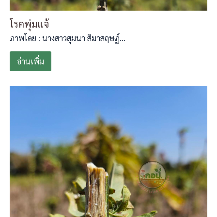
โรคพุ่มแจ้
ภาพโดย : นางสาวสุมนา สิมาสฤษฏ์…
อ่านเพิ่ม