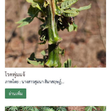
โรคพุ่มแจ้
ภาพโดย : นางสาวสุมนา สิมาสฤษฏ์…
อ่านเพิ่ม