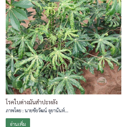
โรคใบด่างมันสำปะหลัง
ภาพโดย : นายชัยวัฒน์ อุยานันท์…
อ่านเพิ่ม