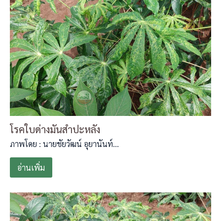
โรคใบด่างมันสำปะหลัง
ภาพโดย : นายชัยวัฒน์ อุยานันท์…
อ่านเพิ่ม